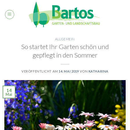
Skip
to
content
ALLGEMEIN
So startet Ihr Garten schön und
gepflegt in den Sommer
VERÖFFENTLICHT AM
14. MAI 2019
VON
KATHARINA
14
Mai