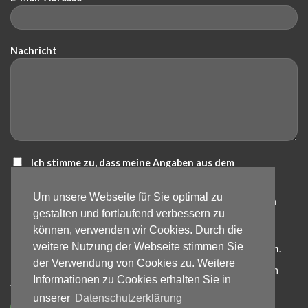
Nachricht
Ich stimme zu, dass meine Angaben aus dem
Kontaktformular zur Beantwortung meiner Anfrage
Um unsere Webseite für Sie optimal zu
erhoben und verarbeitet werden. Die Daten werden nach
gestalten und fortlaufend verbessern zu
abgeschlossener Bearbeitung der Anfrage gelöscht.
können, verwenden wir Cookies. Durch die
Hinweis: Die Einwilligung kann jederzeit für die Zukunft
weitere Nutzung der Webseite stimmen Sie
per E-Mail an info@bartos-galabau.de widerrufen werden.
der Verwendung von Cookies zu. Weitere
Detaillierte Informationen zum Umgang mit Nutzerdaten
Informationen zu Cookies erhalten Sie in
finden Sie in unserer
Datenschutzerklärung
.
unserer
Datenschutzerklärung