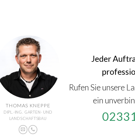
Jeder Auftra
professi
Rufen Sie unsere L
ein unverbin
THOMAS KNEPPE
02331
DIPL.-ING. GARTEN- UND
LANDSCHAFTSBAU