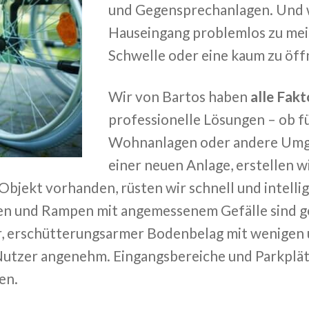
und Gegensprechanlagen. Und w
Hauseingang problemlos zu mei
Schwelle oder eine kaum zu öf
Wir von Bartos haben
alle Fakt
professionelle Lösungen – ob f
Wohnanlagen oder andere Umge
einer neuen Anlage, erstellen w
s Objekt vorhanden, rüsten wir schnell und intell
n und Rampen mit angemessenem Gefälle sind ge
r, erschütterungsarmer Bodenbelag mit wenigen 
 Nutzer angenehm. Eingangsbereiche und Parkplätz
en.