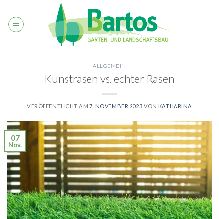
Skip
to
content
ALLGEMEIN
Kunstrasen vs. echter Rasen
VERÖFFENTLICHT AM
7. NOVEMBER 2023
VON
KATHARINA
07
Nov.