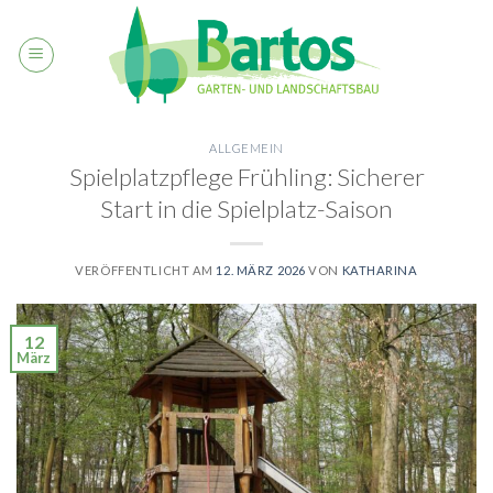
Skip
to
content
ALLGEMEIN
Spielplatzpflege Frühling: Sicherer
Start in die Spielplatz-Saison
VERÖFFENTLICHT AM
12. MÄRZ 2026
VON
KATHARINA
12
März