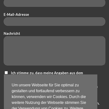
E-Mail-Adresse
Nachricht
Ich stimme zu, dass meine Angaben aus dem
Kontaktformular zur Beantwortung meiner Anfrage
Um unsere Webseite für Sie optimal zu
erhoben und verarbeitet werden. Die Daten werden nach
gestalten und fortlaufend verbessern zu
abgeschlossener Bearbeitung der Anfrage gelöscht.
können, verwenden wir Cookies. Durch die
Hinweis: Die Einwilligung kann jederzeit für die Zukunft
weitere Nutzung der Webseite stimmen Sie
per E-Mail an info@bartos-galabau.de widerrufen werden.
der Verwendung von Cookies zu. Weitere