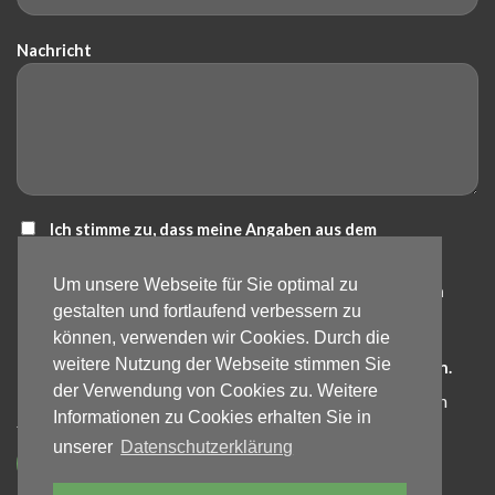
Nachricht
Ich stimme zu, dass meine Angaben aus dem
Kontaktformular zur Beantwortung meiner Anfrage
Um unsere Webseite für Sie optimal zu
erhoben und verarbeitet werden. Die Daten werden nach
gestalten und fortlaufend verbessern zu
abgeschlossener Bearbeitung der Anfrage gelöscht.
können, verwenden wir Cookies. Durch die
Hinweis: Die Einwilligung kann jederzeit für die Zukunft
weitere Nutzung der Webseite stimmen Sie
per E-Mail an info@bartos-galabau.de widerrufen werden.
der Verwendung von Cookies zu. Weitere
Detaillierte Informationen zum Umgang mit Nutzerdaten
Informationen zu Cookies erhalten Sie in
finden Sie in unserer
Datenschutzerklärung
.
unserer
Datenschutzerklärung