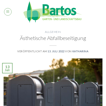
Skip
to
content
ALLGEMEIN
Ästhetische Abfallbeseitigung
VERÖFFENTLICHT AM
13. JULI 2022
VON
KATHARINA
13
Juli