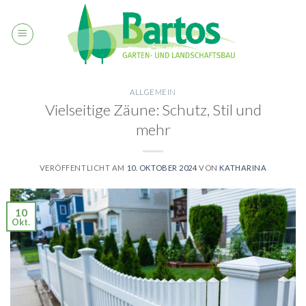
Skip
to
content
ALLGEMEIN
Vielseitige Zäune: Schutz, Stil und
mehr
VERÖFFENTLICHT AM
10. OKTOBER 2024
VON
KATHARINA
10
Okt.