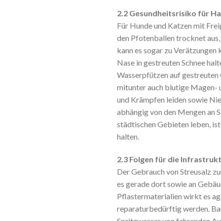
2.2 Gesundheitsrisiko für H
Für Hunde und Katzen mit Freig
den Pfotenballen trocknet aus,
kann es sogar zu Verätzungen 
Nase in gestreuten Schnee halt
Wasserpfützen auf gestreuten 
mitunter auch blutige Magen- 
und Krämpfen leiden sowie Nie
abhängig von den Mengen an Sal
städtischen Gebieten leben, ist
halten.
2.3 Folgen für die Infrastruk
Der Gebrauch von Streusalz zur
es gerade dort sowie an Gebäu
Pflastermaterialien wirkt es ag
reparaturbedürftig werden. Bau
Spritzwasser von fahrenden Aut