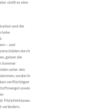
ur stellt es eine
isation und die
e hohe
t.
ern – und
nzenschäden durch
en, geben die
im Sommer
eiden unter den
chlammen, wodurch
ium verflüchtigen
rstoffmangel sowie
en
r Pilzinfektionen.
t verändern.