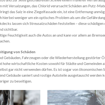
n mit Versalzungen, das Chlorid verursacht Schäden am Putz-Mater
ringt das Salz in eine Ziegelfassade ein, ist eine Entfernung unmö
ch hierbei weniger um ein optisches Problem als um die Gefährdung
ecks lassen sich Streusalzschäden feststellen – diese schädigen di
d sichtbar.
haltige Feuchtigkeit auch die Autos an und kann vor allem an Brems
achen.
eitigung von Schäden
nd Gebäuden, Fahrzeugen oder die Wiederherstellung gestörter 
ht hohe wirtschaftliche Kosten sowohl für Städte und Gemeinden al
selbst gar nicht verwenden dürfen. Es ist sogar von ökonomischen 
end Gebäude saniert und rostige Autoteile ausgetauscht werden kö
iger zu beseitigen.