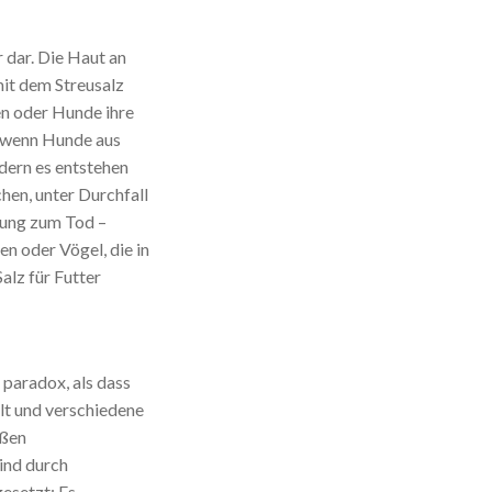
 dar. Die Haut an
mit dem Streusalz
n oder Hunde ihre
B. wenn Hunde aus
dern es entstehen
en, unter Durchfall
tung zum Tod –
n oder Vögel, die in
alz für Futter
paradox, als dass
lt und verschiedene
aßen
ind durch
esetzt: Es