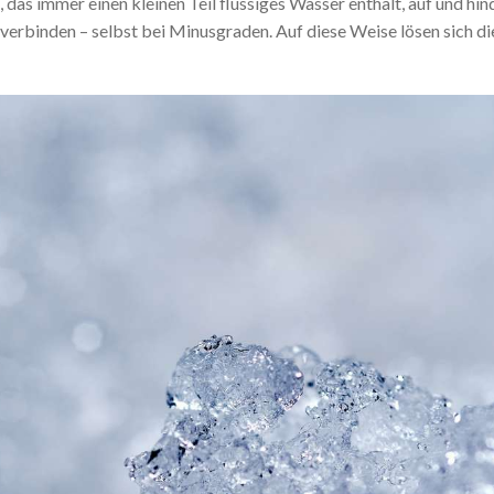
, das immer einen kleinen Teil flüssiges Wasser enthält, auf und hin
verbinden – selbst bei Minusgraden. Auf diese Weise lösen sich di