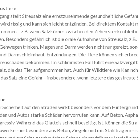
austiere
ang stellt Streusalz eine ernstzunehmende gesundheitliche Gefahr
 wird rissig und kann sich leicht entzünden. Bei direktem Kontakt 
kommen – z.B. wenn Salzkörner zwischen den Zehen steckenbleibe
en. Besonders gefährlich ist die orale Aufnahme von Streusalz, z.
Gehwegen trinken. Magen und Darm werden nicht nur gereizt, son
und Darmschleimhaut-Entzündungen. Die Tiere können sich erbrech
renschäden bekommen. Im schlimmsten Fall führt eine Salzvergif
z, die das Tier aufgenommen hat. Auch für Wildtiere wie Kaninche
 das Salz eine Gefahr – insbesondere, wenn letztere das gestreute S
tur
 Sicherheit auf den Straßen wirkt besonders vor dem Hintergrund 
den und Autos starke Schäden hervorrufen kann. Auf Beton, Aspha
gressiv. Während das Glatteis schnell beseitigt ist, können die Str
werke – insbesondere aus Beton, Ziegeln und mit Stahlträgern – s
os und zur Seite geschaufelten Schnee einem früheren Verfall ausg