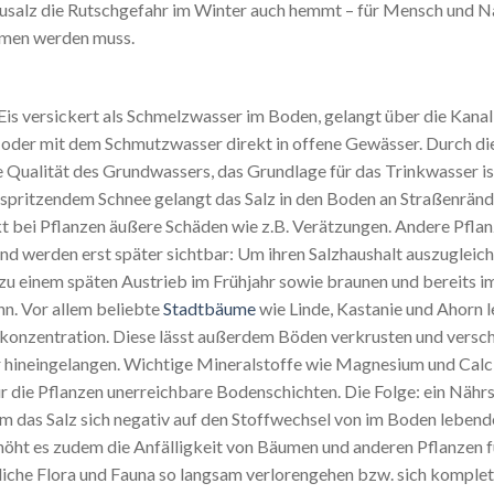
usalz die Rutschgefahr im Winter auch hemmt – für Mensch und Nat
mmen werden muss.
Eis versickert als Schmelzwasser im Boden, gelangt über die Kanal
e oder mit dem Schmutzwasser direkt in offene Gewässer. Durch di
e Qualität des Grundwassers, das Grundlage für das Trinkwasser is
 spritzendem Schnee gelangt das Salz in den Boden an Straßenränd
t bei Pflanzen äußere Schäden wie z.B. Verätzungen. Andere Pfla
und werden erst später sichtbar: Um ihren Salzhaushalt auszugleich
zu einem späten Austrieb im Frühjahr sowie braunen und bereits 
nn. Vor allem beliebte
Stadtbäume
wie Linde, Kastanie und Ahorn l
zkonzentration. Diese lässt außerdem Böden verkrusten und vers
 hineingelangen. Wichtige Mineralstoffe wie Magnesium und Calc
ür die Pflanzen unerreichbare Bodenschichten. Die Folge: ein Näh
m das Salz sich negativ auf den Stoffwechsel von im Boden lebend
öht es zudem die Anfälligkeit von Bäumen und anderen Pflanzen fü
liche Flora und Fauna so langsam verlorengehen bzw. sich komplet