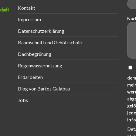
Kontakt
Nac
Impressum
Datenschutzerklärung
Baumschnitt und Gehölzschnitt
Dachbegrünung
Regenwassernutzung
Erdarbeiten
dem
mei
Blog von Bartos Galabau
wer
abg
Jobs
gelö
jede
inf
Det