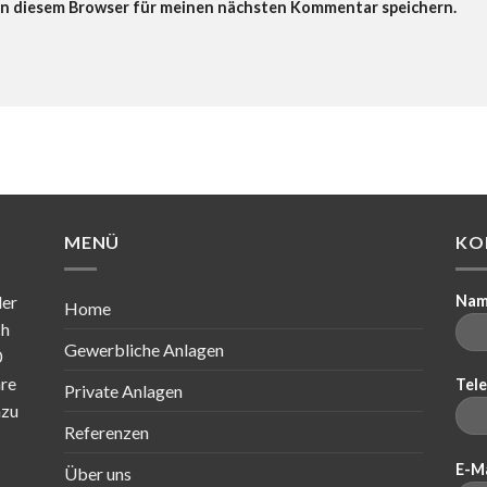
in diesem Browser für meinen nächsten Kommentar speichern.
MENÜ
KO
der
Na
Home
ch
Gewerbliche Anlagen
0
hre
Tel
Private Anlagen
azu
Referenzen
E-M
Über uns