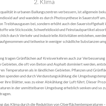
2. Klima
qualität in urbanen Ballungszentren verbessern, ist allgemein bek
ndioxid auf und wandeln es durch Photosynthese in Sauerstoff um.
von Treibhausgasen bei, sondern erhöht auch den Sauerstoffgehalt i
offe wie Stickoxide, Schwefeldioxid und Feinstaubpartikel absor
chlich durch Verkehr und industrielle Aktivitäten entstehen, werde
 aufgenommen und teilweise in weniger schädliche Substanzen um
ung tragen Grünflächen auf Kreisverkehren auch zur Verbesserung 
n Gebieten, die oft von Beton und Asphalt dominiert werden, ents
ren Temperaturen als in ländlichen Gebieten. Pflanzen und Grünfl
hatten spenden und durch Verdunstungskühlung die Umgebungstemp
r ihre Blätter, was zu einer Abkühlung der Luft führt. Dieser Proz
raturen in der unmittelbaren Umgebung erheblich senken und so z
tragen.
ng das Klima durch die Reduktion von Oberflächentemperaturen –