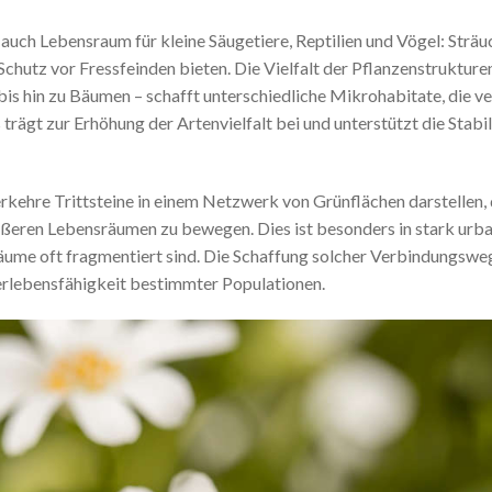
auch Lebensraum für kleine Säugetiere, Reptilien und Vögel: Sträu
hutz vor Fressfeinden bieten. Die Vielfalt der Pflanzenstrukture
is hin zu Bäumen – schafft unterschiedliche Mikrohabitate, die v
ägt zur Erhöhung der Artenvielfalt bei und unterstützt die Stabil
kehre Trittsteine in einem Netzwerk von Grünflächen darstellen, 
ößeren Lebensräumen zu bewegen. Dies ist besonders in stark urba
äume oft fragmentiert sind. Die Schaffung solcher Verbindungsweg
berlebensfähigkeit bestimmter Populationen.