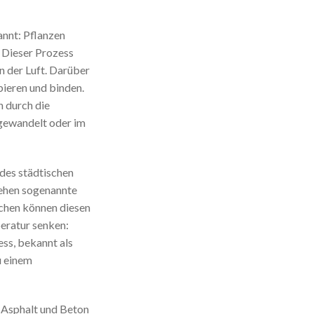
annt: Pflanzen
 Dieser Prozess
n der Luft. Darüber
bieren und binden.
n durch die
gewandelt oder im
des städtischen
tehen sogenannte
ächen können diesen
eratur senken:
ess, bekannt als
u einem
 Asphalt und Beton