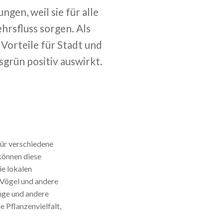
gen, weil sie für alle
hrsfluss sorgen. Als
 Vorteile für Stadt und
sgrün positiv auswirkt.
ür verschiedene
können diese
ie lokalen
 Vögel und andere
nge und andere
ie Pflanzenvielfalt,