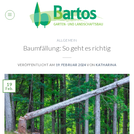
Skip
to
content
ALLGEMEIN
Baumfällung: So geht es richtig
VERÖFFENTLICHT AM
19. FEBRUAR 2024
VON
KATHARINA
19
Feb.