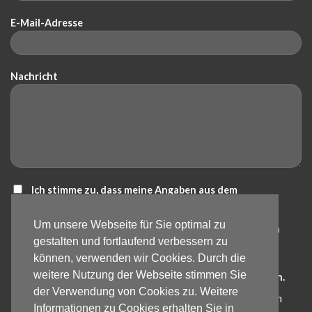
E-Mail-Adresse
Nachricht
Ich stimme zu, dass meine Angaben aus dem
Kontaktformular zur Beantwortung meiner Anfrage
Um unsere Webseite für Sie optimal zu
erhoben und verarbeitet werden. Die Daten werden nach
gestalten und fortlaufend verbessern zu
abgeschlossener Bearbeitung der Anfrage gelöscht.
können, verwenden wir Cookies. Durch die
Hinweis: Die Einwilligung kann jederzeit für die Zukunft
weitere Nutzung der Webseite stimmen Sie
per E-Mail an info@bartos-galabau.de widerrufen werden.
der Verwendung von Cookies zu. Weitere
Detaillierte Informationen zum Umgang mit Nutzerdaten
Informationen zu Cookies erhalten Sie in