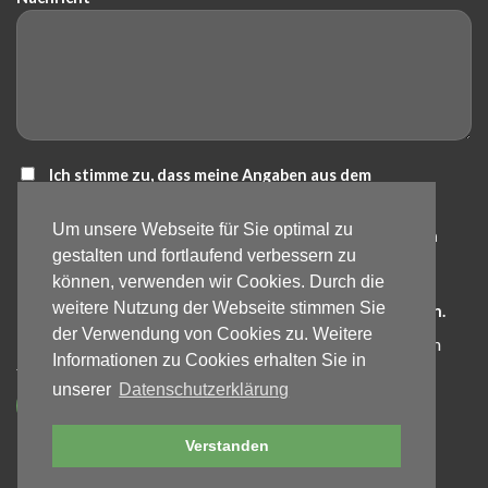
Ich stimme zu, dass meine Angaben aus dem
Kontaktformular zur Beantwortung meiner Anfrage
Um unsere Webseite für Sie optimal zu
erhoben und verarbeitet werden. Die Daten werden nach
gestalten und fortlaufend verbessern zu
abgeschlossener Bearbeitung der Anfrage gelöscht.
können, verwenden wir Cookies. Durch die
Hinweis: Die Einwilligung kann jederzeit für die Zukunft
weitere Nutzung der Webseite stimmen Sie
per E-Mail an info@bartos-galabau.de widerrufen werden.
der Verwendung von Cookies zu. Weitere
Detaillierte Informationen zum Umgang mit Nutzerdaten
Informationen zu Cookies erhalten Sie in
finden Sie in unserer
Datenschutzerklärung
.
unserer
Datenschutzerklärung
Verstanden