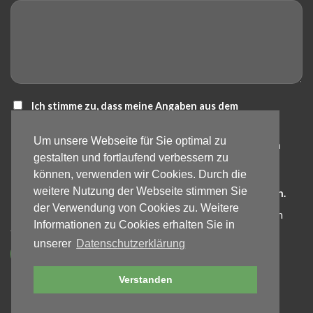
Ich stimme zu, dass meine Angaben aus dem
Kontaktformular zur Beantwortung meiner Anfrage
Um unsere Webseite für Sie optimal zu
erhoben und verarbeitet werden. Die Daten werden nach
gestalten und fortlaufend verbessern zu
abgeschlossener Bearbeitung der Anfrage gelöscht.
können, verwenden wir Cookies. Durch die
Hinweis: Die Einwilligung kann jederzeit für die Zukunft
weitere Nutzung der Webseite stimmen Sie
per E-Mail an info@bartos-galabau.de widerrufen werden.
der Verwendung von Cookies zu. Weitere
Detaillierte Informationen zum Umgang mit Nutzerdaten
Informationen zu Cookies erhalten Sie in
finden Sie in unserer
Datenschutzerklärung
.
unserer
Datenschutzerklärung
Verstanden