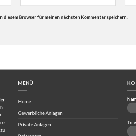
in diesem Browser für meinen nächsten Kommentar speichern.
MENÜ
KO
der
Na
Home
ch
Gewerbliche Anlagen
0
hre
Tel
Private Anlagen
azu
Referenzen